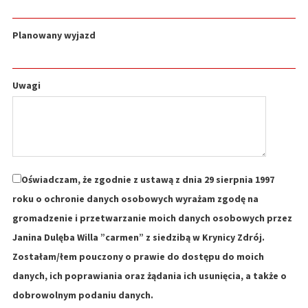
Planowany wyjazd
Uwagi
Oświadczam, że zgodnie z ustawą z dnia 29 sierpnia 1997
roku o ochronie danych osobowych wyrażam zgodę na
gromadzenie i przetwarzanie moich danych osobowych przez
Janina Dulęba Willa ”carmen” z siedzibą w Krynicy Zdrój.
Zostałam/łem pouczony o prawie do dostępu do moich
danych, ich poprawiania oraz żądania ich usunięcia, a także o
dobrowolnym podaniu danych.