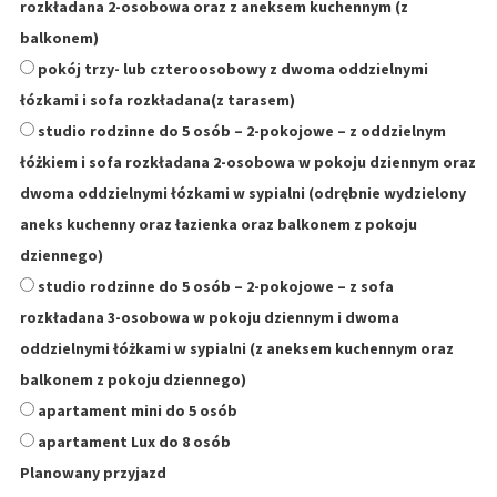
rozkładana 2-osobowa oraz z aneksem kuchennym (z
balkonem)
pokój trzy- lub czteroosobowy z dwoma oddzielnymi
łózkami i sofa rozkładana(z tarasem)
studio rodzinne do 5 osób – 2-pokojowe – z oddzielnym
łóżkiem i sofa rozkładana 2-osobowa w pokoju dziennym oraz
dwoma oddzielnymi łózkami w sypialni (odrębnie wydzielony
aneks kuchenny oraz łazienka oraz balkonem z pokoju
dziennego)
studio rodzinne do 5 osób – 2-pokojowe – z sofa
rozkładana 3-osobowa w pokoju dziennym i dwoma
oddzielnymi łóżkami w sypialni (z aneksem kuchennym oraz
balkonem z pokoju dziennego)
apartament mini do 5 osób
apartament Lux do 8 osób
Planowany przyjazd