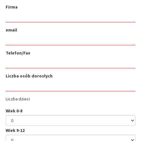
Firma
email
Telefon/Fax
Liczba osób dorosłych
Liczba dzieci
Wiek 0-8
Wiek 9-12